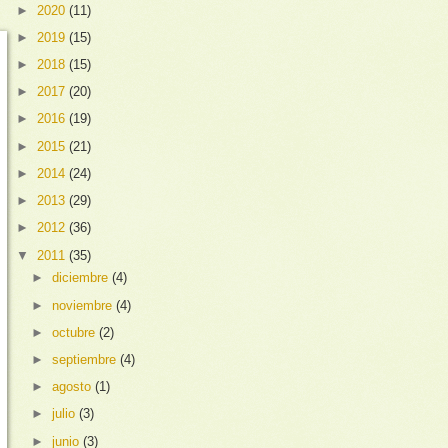
►
2020
(11)
►
2019
(15)
►
2018
(15)
►
2017
(20)
►
2016
(19)
►
2015
(21)
►
2014
(24)
►
2013
(29)
►
2012
(36)
▼
2011
(35)
►
diciembre
(4)
►
noviembre
(4)
►
octubre
(2)
►
septiembre
(4)
►
agosto
(1)
►
julio
(3)
►
junio
(3)