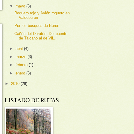
▼
mayo
(3)
Roquero rojo y Avión roquero en
Valdeburón
Por los bosques de Burón
Cañón del Duratón. Del puente
de Talcano al de Vil...
►
abril
(4)
►
marzo
(3)
►
febrero
(1)
►
enero
(3)
►
2010
(29)
LISTADO DE RUTAS