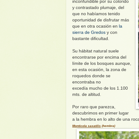
inconfundible por su colorido
y contrastado plumaje, del
que no habíamos tenido
oportunidad de disfrutar más
que en otra ocasión en
la
sierra de Gredos
y con
bastante dificultad.
Su hábitat natural suele
encontrarse por encima del
límite de los bosques aunque,
en esta ocasión, la zona de
roquedos donde se
encontraba no
excedía mucho de los 1.100
mts. de altitud.
Por raro que parezca,
descubrimos en primer lugar
a la hembra en lo alto de una roc
Monticola saxatilis
(hembra)