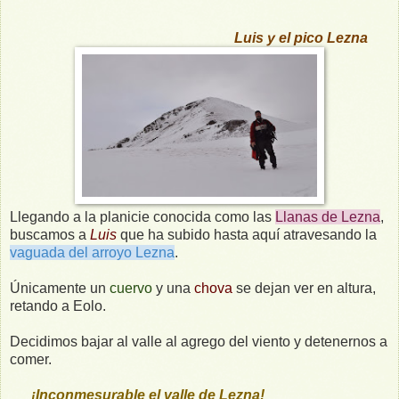
Luis y el pico Lezna
Llegando a la planicie conocida como las
Llanas de Lezna
,
buscamos a
Luis
que ha subido hasta aquí atravesando la
vaguada del arroyo Lezna
.
Únicamente un
cuervo
y una
chova
se dejan ver en altura,
retando a Eolo.
Decidimos bajar al valle al agrego del viento y detenernos a
comer.
¡Inconmesurable el valle de Lezna!