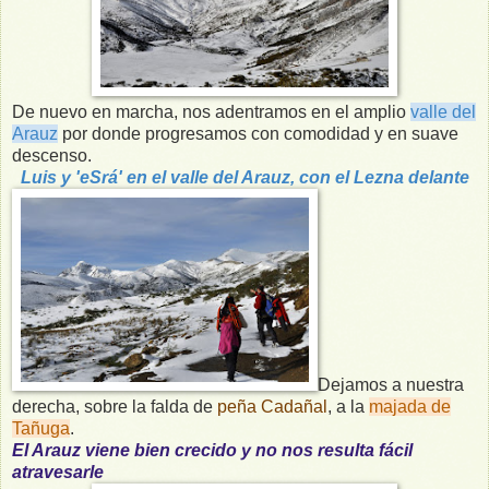
De nuevo en marcha, nos adentramos en el amplio
valle del
Arauz
por donde progresamos con comodidad y en suave
descenso.
Luis y 'eSrá' en el valle del Arauz, con el Lezna delante
Dejamos a nuestra
derecha, sobre la falda de
peña Cadañal
, a la
majada de
Tañuga
.
El Arauz viene bien crecido y no nos resulta fácil
atravesarle