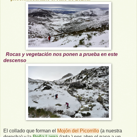
Rocas y vegetación nos ponen a prueba en este
descenso
El collado que forman el
Mojón del Picorrillo
(a nuestra
derecha) y la
Peña Larga
(izda.) nos abre el paso a un