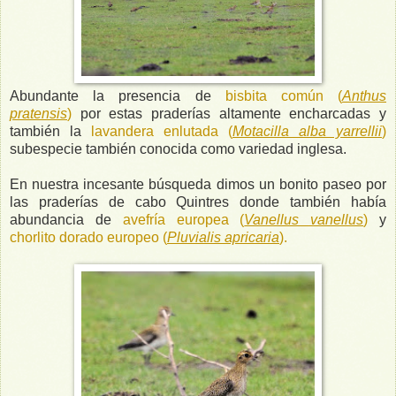
Abundante la presencia de
bisbita común (
Anthus
pratensis
)
por estas praderías altamente encharcadas y
también la
lavandera enlutada (
Motacilla alba yarrellii
)
subespecie también conocida como variedad inglesa.
En nuestra incesante búsqueda dimos un bonito paseo por
las praderías de cabo Quintres donde también había
abundancia de
avefría europea (
Vanellus vanellus
)
y
chorlito dorado europeo (
Pluvialis apricaria
).