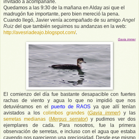
invitado a acompañarle.
Quedamos a las 9:30 de la mañana en Alday asi que el
madrugón fue importante, pero bien mereció la pena.
Cuando llegó, Javier venía acompañado de su amigo
Angel
Ruiz
del que también seguimos su andanzas en la web:
http://avesriadeajo.blogspot.com/
.
Gavia immer
El comienzo del día fue bastante desapacible con fuertes
rachas de viento y agua lo que no impidió que nos
detuviéramos en el
puerto de RAOS
ya que allí tenían
avistados a los
colimbos grandes (
Gavia immer
)
y las
serretas medianas (
Mergus serrator
)
y pudimos ver dos
ejemplares de cada. Para nosotros, fue la primera
observación de serretas, e incluso con el agua que estaba
cayendo nos parecieron una preciosidad. Desde ese mismo