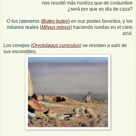
nos resultó más huidiza que de costumbre
¿será por que es día de caza?
O los
ratonero
s (
Buteo buteo
) en sus postes favoritos, y los
milanos reales
(
Milvus milvus
) haciendo ruedas en el cielo
azul.
Los
conejos
(
Oryctolagus cuniculus
) se resisten a salir de
sus escondites.