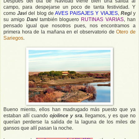
Después del día de Navidad viene bien una salida al
campo, para despejarse un poco de tanta festividad. Y
como
Javi
del blog de
AVES PAISAJES Y VIAJES
,
Regi
y
su amigo
Dani
también bloguero
RUTINAS VARIAS
, han
pensado igual que nosotros pues, nos encontramos a
primera hora de la mañana en el observatorio de
Otero de
Sariegos
.
Bueno miento, ellos han madrugado más puesto que ya
estaban allí cuando
ojolince y sra.
llegamos, y es que no
querían perderse la salida de la laguna de los miles de
gansos que allí pasan la noche.