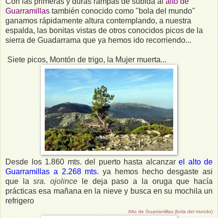
Con las primeras y duras rampas de subida al
alto de
Guarramillas
también conocido como "bola del mundo"
ganamos rápidamente altura contemplando, a nuestra
espalda, las bonitas vistas de otros conocidos picos de la
sierra de Guadarrama que ya hemos ido recorriendo...
Siete picos, Montón de trigo, la Mujer muerta...
Desde los 1.860 mts. del puerto hasta alcanzar
el alto de
Guarramillas a 2.268 mts.
ya hemos hecho desgaste asi
que la
sra. ojolince
le deja paso a la oruga que hacía
prácticas esa mañana en la nieve y busca en su mochila un
refrigero
Alto de Guarramillas (bola del mundo)