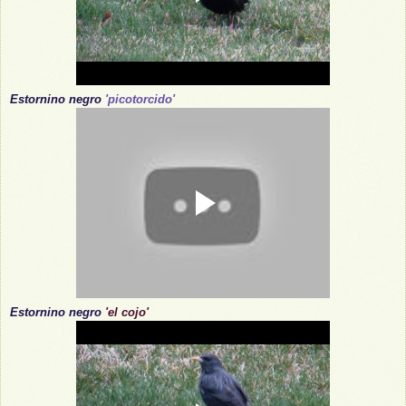
Estornino negro
'picotorcido'
Estornino negro
'
el cojo
'