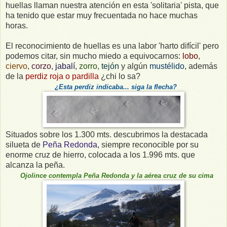
huellas llaman nuestra atención en esta 'solitaria' pista, que
ha tenido que estar muy frecuentada no hace muchas
horas.
El reconocimiento de huellas es una labor 'harto difícil' pero
podemos citar, sin mucho miedo a equivocarnos:
lobo
,
ciervo
,
corzo
,
jabalí
,
zorro
,
tejón
y algún
mustélido
, además
de la
perdiz roja o pardilla
¿chi lo sa?
¿Esta perdiz indicaba... siga la flecha?
Situados sobre los 1.300 mts. descubrimos la destacada
silueta de
Peña Redonda
, siempre reconocible por su
enorme cruz de hierro, colocada a los 1.996 mts. que
alcanza la peña.
Ojolince contempla Peña Redonda y la
aérea
cruz de su cima