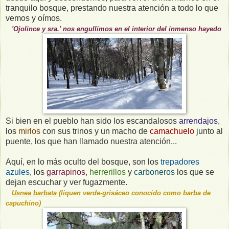
tranquilo bosque, prestando nuestra atención a todo lo que
vemos y oímos.
'Ojolince y sra.' nos engullimos en el interior del inmenso hayedo
Si bien en el pueblo han sido los escandalosos
arrendajos
,
los
mirlos
con sus trinos y un macho de
camachuelo
junto al
puente, los que han llamado nuestra atención...
Aquí, en lo más oculto del bosque, son los
trepadores
azules
, los
garrapinos
,
herrerillos
y
carboneros
los que se
dejan escuchar y ver fugazmente.
Usnea barbata
(liquen
verde-grisáce
o conoci
do como barba
de
capuchi
no)