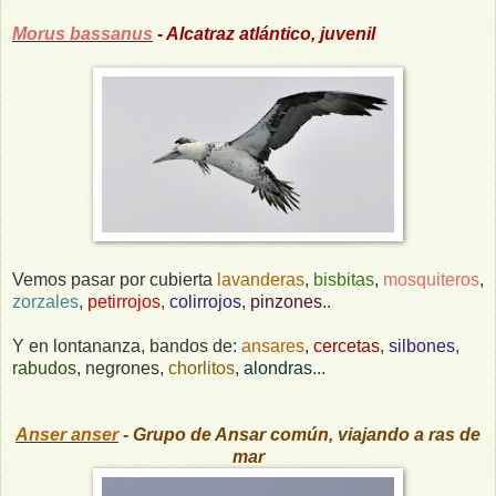
Morus bassanus
- Alcatraz atlántico, juvenil
Vemos pasar por cubierta
lavanderas
,
bisbitas
,
mosquiteros
,
zorzales
,
petirrojos
,
colirrojos
,
pinzones
..
Y en lontananza, bandos de:
ansares
,
cercetas
,
silbones
,
rabudos
, negrones,
chorlitos
,
alondras
...
Anser anser
- Grupo de Ansar común, viajando a ras de
mar