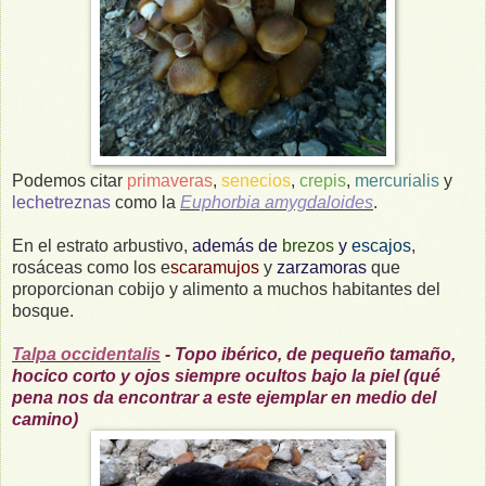
Podemos citar
primaveras
,
senecios
,
crepis
,
mercurialis
y
lechetreznas
como la
Euphorbia amygdaloides
.
En el estrato arbustivo,
además de
brezos
y
escajos
,
rosáceas como los e
scaramujos
y
zarzamoras
que
proporcionan cobijo y alimento a muchos habitantes del
bosque.
Talpa occidentalis
- Topo ibérico, de pequeño tamaño,
hocico corto y ojos siempre ocultos bajo la piel (qué
pena nos da encontrar a este ejemplar en medio del
camino)