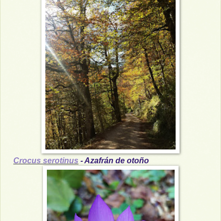
Crocus serotinus
- Azafrán de otoño