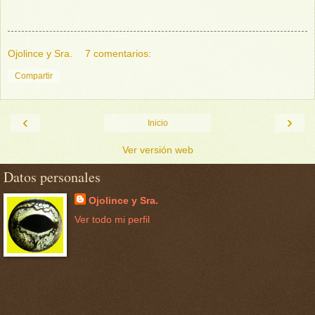
Ojolince y Sra.
7 comentarios:
Compartir
‹
›
Inicio
Ver versión web
Datos personales
Ojolince y Sra.
Ver todo mi perfil