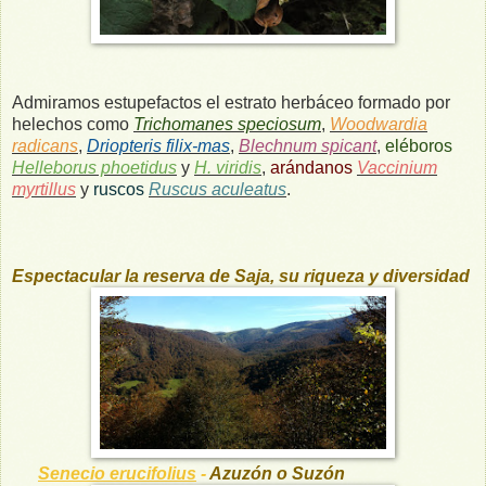
Admiramos estupefactos el estrato herbáceo formado por
helechos como
Trichomanes speciosum
,
Woodwardia
radicans
,
Driopteris filix-mas
,
Blechnum spicant
,
eléboros
Helleborus phoetidus
y
H. viridis
,
arándanos
Vaccinium
myrtillus
y
ruscos
Ruscus aculeatus
.
Espectacular la reserva de Saja, su riqueza y diversidad
Senecio erucifolius
-
Azuzón
o
Suzón