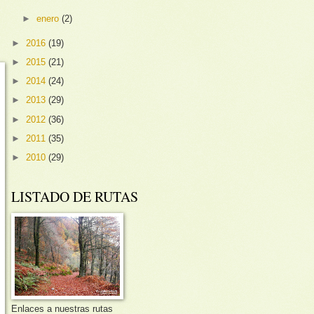
►
enero
(2)
►
2016
(19)
►
2015
(21)
►
2014
(24)
►
2013
(29)
►
2012
(36)
►
2011
(35)
►
2010
(29)
LISTADO DE RUTAS
Enlaces a nuestras rutas