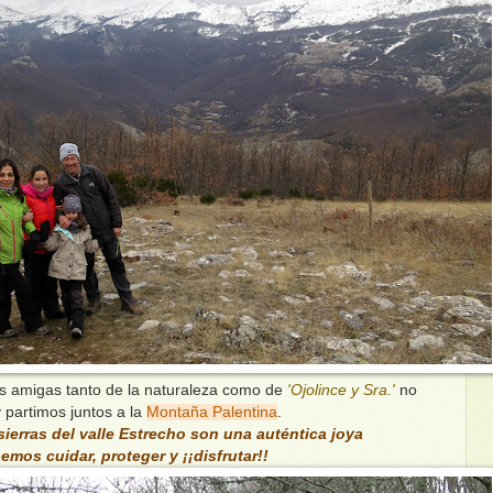
s amigas tanto de la naturaleza como de
'Ojolince y Sra.'
no
 partimos juntos a la
Montaña Palentina
.
ierras del valle Estrecho son una auténtica joya
mos cuidar, proteger y ¡¡disfrutar!!