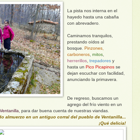
La pista nos interna en el
hayedo hasta una cabaña
con abrevadero.
Caminamos tranquilos,
prestando oídos al
bosque.
Pinzones,
carboneros
,
mitos
,
herrerillos
,
trepadores
y
hasta un
Pico Picapinos
se
dejan escuchar con facilidad,
anunciando la primavera.
De regreso, buscamos un
agrego del frío viento en un
Ventanilla,
para dar buena cuenta de nuestras viandas.
o almuerzo en un antiguo corral del pueblo de Ventanilla...
¡Qué delicia!