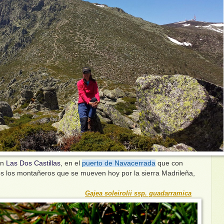
en
Las Dos Castillas
, en el
puerto de Navacerrada
que con
os los montañeros que se mueven hoy por la sierra Madrileña,
Gajea soleirolii ssp. guadarramica