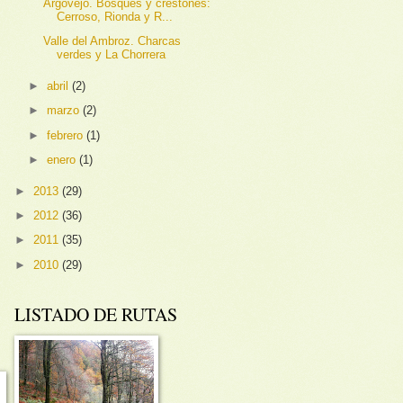
Argovejo. Bosques y crestones:
Cerroso, Rionda y R...
Valle del Ambroz. Charcas
verdes y La Chorrera
►
abril
(2)
►
marzo
(2)
►
febrero
(1)
►
enero
(1)
►
2013
(29)
►
2012
(36)
►
2011
(35)
►
2010
(29)
LISTADO DE RUTAS