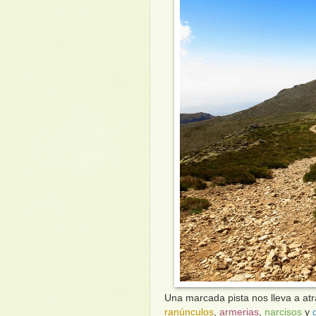
Una marcada pista nos lleva a atr
ranúnculos
,
armerias
,
narcisos
y