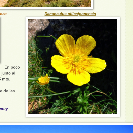
roca
Ranunculus ollissiponensis
En poco
junto al
5 mts.
e de las
r muy