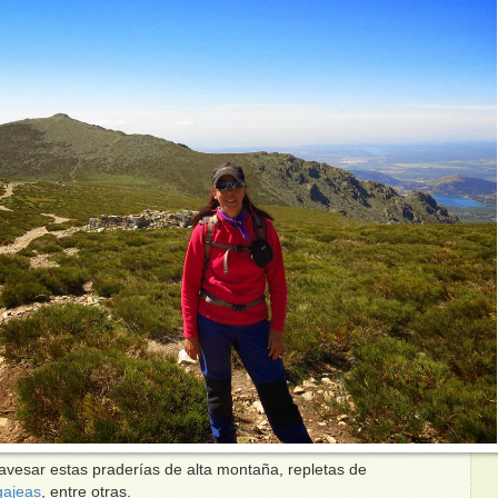
avesar estas praderías de alta montaña, repletas de
gajeas
, entre otras.