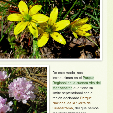
De este modo, nos
introducimos en el
Parque
Regional de la cuenca Alta del
Manzanares
que tiene su
límite septentrional con el
recién declarado
Parque
Nacional de la Sierra de
Guadarrama
, del que hemos