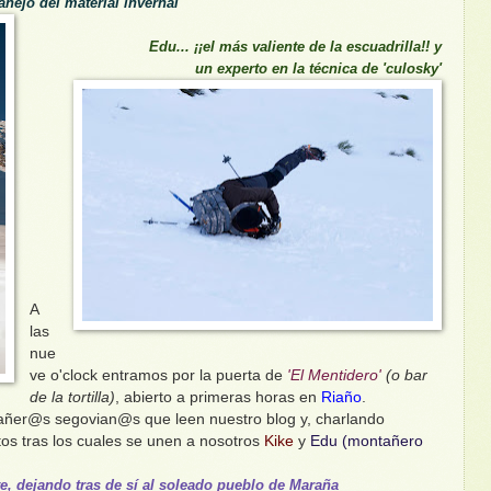
nejo del material invernal
Edu... ¡¡el más valiente de la escuadrilla!! y
un experto en la técnica de 'culosky'
A
las
nue
ve o'clock entramos por la puerta de
'El Mentidero'
(o bar
de la tortilla)
, abierto a primeras horas en
Riaño
.
tañer@s segovian@s que leen nuestro blog y, charlando
s tras los cuales se unen a nosotros
Kike
y
Edu (montañero
e, dejando tras de sí al soleado pueblo de Maraña