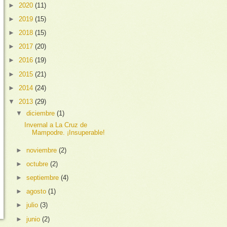
►
2020
(11)
►
2019
(15)
►
2018
(15)
►
2017
(20)
►
2016
(19)
►
2015
(21)
►
2014
(24)
▼
2013
(29)
▼
diciembre
(1)
Invernal a La Cruz de
Mampodre. ¡Insuperable!
►
noviembre
(2)
►
octubre
(2)
►
septiembre
(4)
►
agosto
(1)
►
julio
(3)
►
junio
(2)