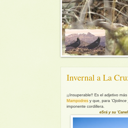
Invernal a La Cr
¡¡Insuperable!! Es el adjetivo má
Mampodres
y que, para
'Ojolince 
imponente cordillera.
eSrá y su 'Cane