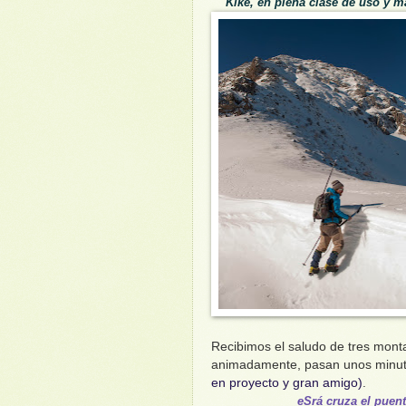
Kike, en plena clase de uso y ma
Recibimos el saludo de tres mon
animadamente, pasan unos minuto
en proyecto y gran amigo)
.
eSrá cruza el puent