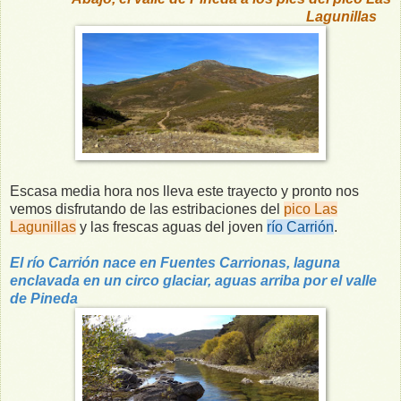
Lagunillas
Escasa media hora nos lleva este trayecto y pronto nos
vemos disfrutando de las estribaciones del
pico Las
Lagunillas
y las frescas aguas del joven
río Carrión
.
El río Carrión nace en Fuentes Carrionas, laguna
enclavada en un circo glaciar, aguas arriba por el valle
de Pineda