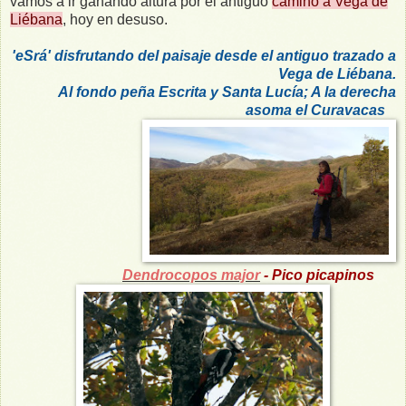
vamos a ir ganando altura por el antiguo
camino a Vega de
Liébana
, hoy en desuso.
'eSrá' disfrutando del paisaje desde el antiguo trazado a
Vega de Liébana.
Al fondo peña Escrita y Santa Lucía; A la derecha
asoma el Curavacas
Dendrocopos major
- Pico picapinos