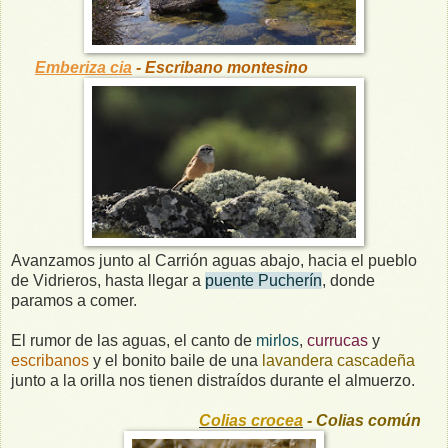
Emberiza cia
- Escribano montesino
Avanzamos junto al Carrión aguas abajo, hacia el pueblo
de Vidrieros, hasta llegar a
puente Pucherín
, donde
paramos a comer.
El rumor de las aguas, el canto de
mirlos
,
currucas
y
escribanos
y el bonito baile de una
lavandera cascadeña
junto a la orilla nos tienen distraídos durante el almuerzo.
Colias crocea
- Colias común