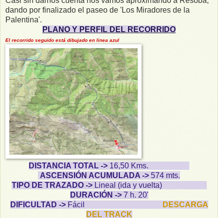
Casi sin darnos cuenta nos vamos aproximando a Resoba,
dando por finalizado el paseo de 'Los Miradores de la
Palentina'.
PLANO Y PERFIL DEL RECORRIDO
El recorrido seguido está dibujado en linea azul
DISTANCIA TOTAL ->
16,50 Kms.
ASCENSIÓN ACUMULADA ->
574 mts.
TIPO DE TRAZADO ->
Lineal (ida y vuelta)
DURACIÓN ->
7 h. 20'
DIFICULTAD ->
Fácil
DESCARGA
DEL TRACK