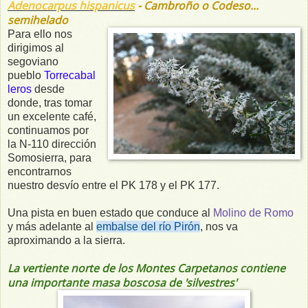
Adenocarpus hispanicus
- Cambroño o Codeso...
semihelado
Para ello nos
dirigimos al
segoviano
pueblo
Torrecabal
leros
desde
donde, tras tomar
un excelente café,
continuamos por
la N-110 dirección
Somosierra, para
encontrarnos
nuestro desvío entre el PK 178 y el PK 177.
Una pista en buen estado que conduce al
Molino de Romo
y más adelante al
embalse del río Pirón
, nos va
aproximando a la sierra.
La vertiente norte de los Montes Carpetanos contiene
una importante masa boscosa de 'silvestres'