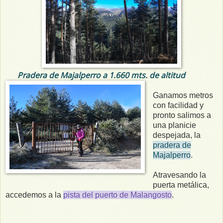
Pradera de Majalperro a 1.660 mts. de altitud
Ganamos metros
con facilidad y
pronto salimos a
una planicie
despejada, la
pradera de
Majalperro
.
Atravesando la
puerta metálica,
accedemos a la
pista del puerto de Malangosto
.