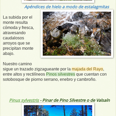
Apéndices de hielo a modo de estalagmitas
La subida por el
monte resulta
cómoda y fresca,
atravesando
caudalosos
arroyos que se
precipitan monte
abajo.
Nuestro camino
sigue un trazado zigzagueante por la
majada del Rayo
,
entre altos y rectilíneos
Pinos silvestres
que cuentan con
sotobosque de piorno serrano, enebro y cambroño.
Pinus sylvestris
- Pinar de Pino Silvestre o de Valsaín