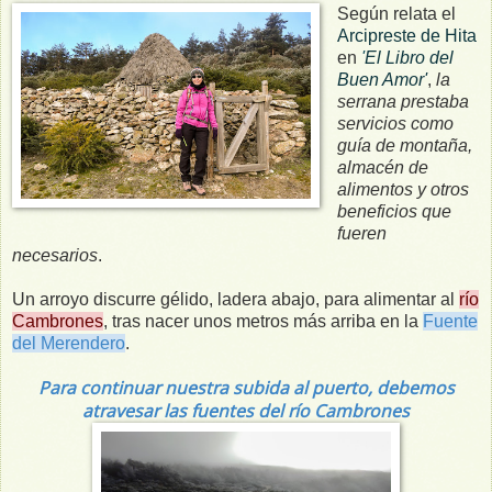
Según relata el
Arcipreste de Hita
en
'
El Libro del
Buen Amor'
,
la
serrana prestaba
servicios como
guía de montaña,
almacén de
alimentos y otros
beneficios que
fueren
necesarios
.
Un arroyo discurre gélido, ladera abajo, para alimentar al
río
Cambrones
, tras nacer unos metros más arriba en la
Fuente
del Merendero
.
Para continuar nuestra subida al puerto, debemos
atravesar las fuentes del río Cambrones