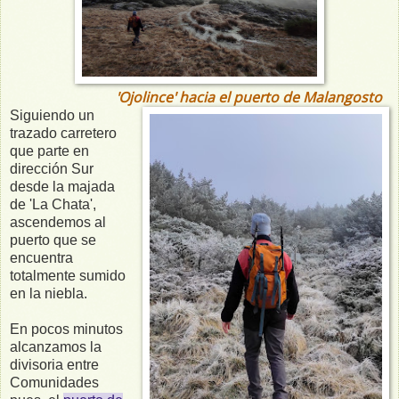
'Ojolince' hacia el puerto de Malangosto
Siguiendo un
trazado carretero
que parte en
dirección Sur
desde la majada
de 'La Chata',
ascendemos al
puerto que se
encuentra
totalmente sumido
en la niebla.
En pocos minutos
alcanzamos la
divisoria entre
Comunidades