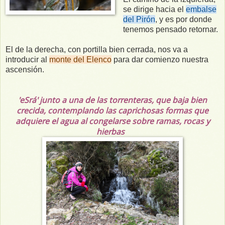
se dirige hacia el
embalse
del Pirón
, y es por donde
tenemos pensado retornar.
El de la derecha, con portilla bien cerrada, nos va a
introducir al
monte del Elenco
para dar comienzo nuestra
ascensión.
'eSrá' junto a una de las torrenteras, que baja bien
crecida, contemplando las caprichosas formas que
adquiere el agua al congelarse sobre ramas, rocas y
hierbas