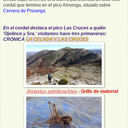
cordal que termina en el pico Almonga, situado sobre
Cervera de Pisuerga
.
En el cordal destaca el pico Las Cruces a quién
'Ojolince y Sra.' visitamos hace tres primaveras:
CRÓNICA
LA CELADA Y LAS CRUCES
Antaxius spinibrachius
- Grillo de matorral