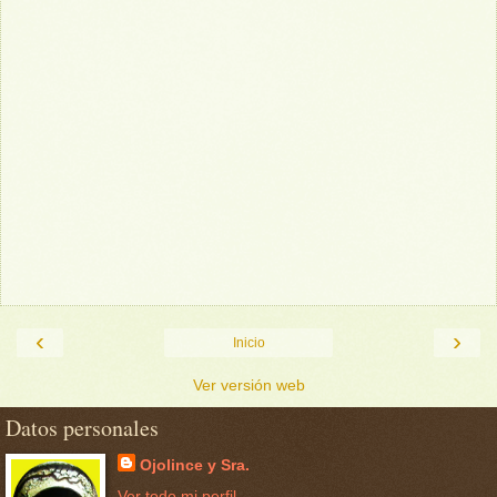
‹
›
Inicio
Ver versión web
Datos personales
Ojolince y Sra.
Ver todo mi perfil