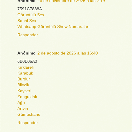
Anónimo
26 de noviembre de 2025 a las 2:19
7591C7888A
Görüntülü Sex
Sanal Sex
Whatsapp Görüntülü Show Numaraları
Responder
Anónimo
2 de agosto de 2026 a las 16:40
6B0E05A0
Kırklareli
Karabük
Burdur
Bilecik
Kayseri
Zonguldak
Ağrı
Artvin
Gümüşhane
Responder