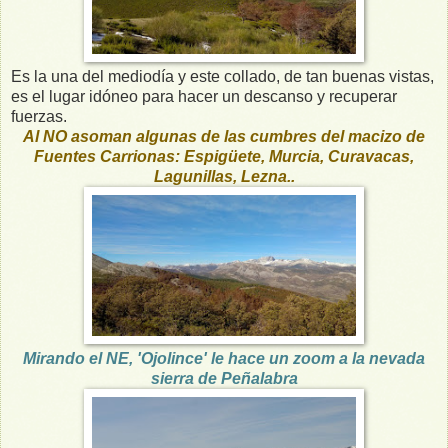
Es la una del mediodía y este collado, de tan buenas vistas,
es el lugar idóneo para hacer un descanso y recuperar
fuerzas.
Al NO asoman algunas de las cumbres del macizo de
Fuentes Carrionas: Espigüete, Murcia, Curavacas,
Lagunillas, Lezna..
Mirando el NE, 'Ojolince' le hace un zoom a la nevada
sierra de Peñalabra