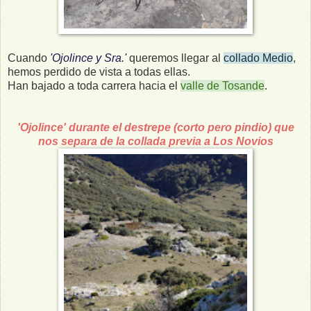
Cuando
'Ojolince y Sra.'
queremos llegar al
collado Medio
,
hemos perdido de vista a todas ellas.
Han bajado a toda carrera hacia el
valle de Tosande
.
'Ojolince' durante el destrepe (corto pero pindio) que
nos separa de la collada previa a Los Novios