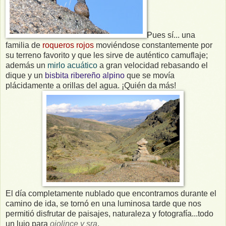
Pues sí... una
familia de
roqueros rojos
moviéndose constantemente por
su terreno favorito y que les sirve de auténtico camuflaje;
además un
mirlo acuático
a gran velocidad rebasando el
dique y un
bisbita ribereño alpino
que se movía
plácidamente a orillas del agua. ¡Quién da más!
El día completamente nublado que encontramos durante el
camino de ida, se tornó en una luminosa tarde que nos
permitió disfrutar de paisajes, naturaleza y fotografía...todo
un lujo para
ojolince y sra
.