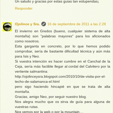
Un saludo y gracias por estas guias tan estupendas¡
Responder
Ojolince y Sra.
16 de septiembre de 2011 a las 2:28
El invierno en Gredos (bueno, cualquier sistema de alta
montaña) son "palabras mayores" para los aficionados
como nosotros.
Esta garganta en concreto, por lo que hemos podido
comprobar, sería de bastante dificultad técnica y aún más
para Isis y Neo.
Si vuestra intención es hacer cumbre en el Canchal de la
Ceja, sería más factible llegar al cordal del Calvitero por la
vertiente salmantina:
http://ojolinceysra.blogspot.com/2010/10/de-visita-por-el-
techo-de-salamanca-el.html
pero sigo haciendo hincapié en que se trata de alta
montaña.
Gracias, amigo Neo, por seguir nuestro blog.
Nos alegra mucho que os sirva de guía para alguna de
vuestras rutas.
Nos vemos por la web o por la mountain....