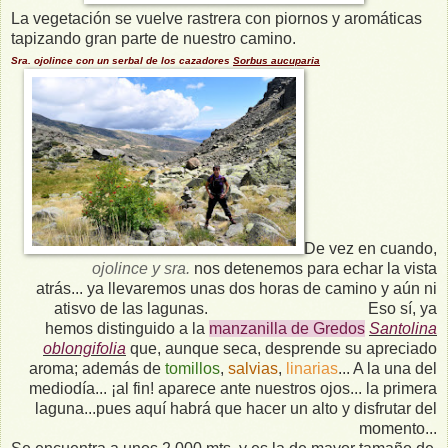
La vegetación se vuelve rastrera con piornos y aromáticas
tapizando gran parte de nuestro camino.
Sra. ojolince con un serbal de los cazadores
Sorbus aucuparia
De vez en cuando,
ojolince y sra.
nos detenemos para echar la vista
atrás... ya llevaremos unas dos horas de camino y aún ni
atisvo de las lagunas. Eso sí, ya
hemos distinguido a la
manzanilla de Gredos
Santolina
oblongifolia
que, aunque seca, desprende su apreciado
aroma; además de
tomillos
,
salvias
,
linarias
... A la una del
mediodía... ¡al fin! aparece ante nuestros ojos... la primera
laguna...pues aquí habrá que hacer un alto y disfrutar del
momento...