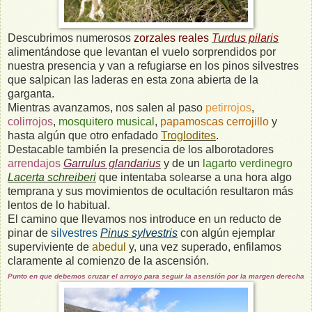
Descubrimos numerosos
zorzales reales
Turdus pilaris
alimentándose que levantan el vuelo sorprendidos por
nuestra presencia y van a refugiarse en los pinos silvestres
que salpican las laderas en esta zona abierta de la
garganta.
Mientras avanzamos, nos salen al paso
petirrojos
,
colirrojos
,
mosquitero musical
,
papamoscas cerrojillo
y
hasta algún que otro enfadado
Troglodites
.
Destacable también la presencia de los alborotadores
arrendajos
Garrulus glandarius
y de un
lagarto verdinegro
Lacerta schreiberi
que intentaba solearse a una hora algo
temprana y sus movimientos de ocultación resultaron más
lentos de lo habitual.
El camino que llevamos nos introduce en un reducto de
pinar de
silvestres
Pinus sylvestris
con algún ejemplar
superviviente de
abedul
y, una vez superado, enfilamos
claramente al comienzo de la ascensión.
Punto en que debemos cruzar el arroyo para seguir la asensión por la margen derecha