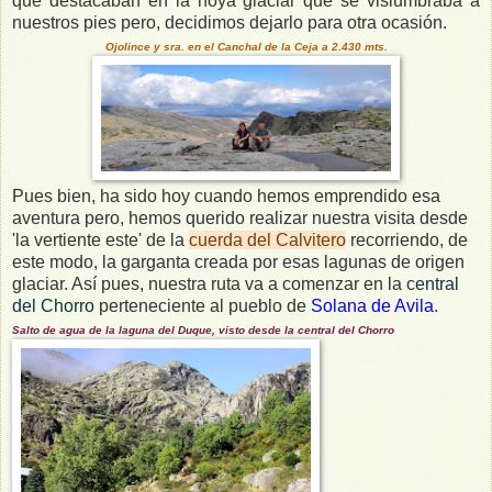
que destacaban en la hoya glaciar que se vislumbraba a
nuestros pies pero, decidimos dejarlo para otra ocasión.
Ojolince y sra. en el Canchal de la Ceja a 2.430 mts.
Pues bien, ha sido hoy cuando hemos emprendido esa
aventura pero, hemos querido realizar nuestra visita desde
'la vertiente este' de la
cuerda del Calvitero
recorriendo, de
este modo, la garganta creada por esas lagunas de origen
glaciar. Así pues, nuestra ruta va a comenzar en la c
entral
del Chorro
perteneciente al pueblo de
Solana de Avila
.
Salto de agua de la laguna del Duque, visto desde la central del Chorro