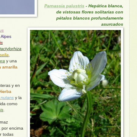
Parnassia palustris
- Hepática blanca,
de vistosas flores solitarias con
pétalos blancos profundamente
asurcados
us
 Alpes
is
actylorhiza
sella
,
bra
y una
 amarilla
nteras y en
Hierba
 nutans
y la
cida como
is
.
lmaz
a por encima
r todas