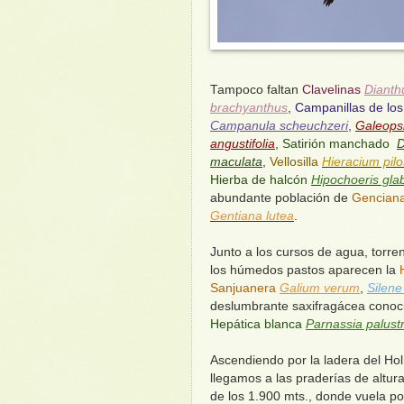
Tampoco faltan
Clavelinas
Dianth
brachyanthus
,
Campanillas de los
Campanula scheuchzeri
,
Galeops
angustifolia
,
Satirión manchado
D
maculata
,
Vellosilla
Hieracium pilo
Hierba de halcón
Hipochoeris gla
abundante población de
Genciana
Gentiana lutea
.
Junto a los cursos de agua, torre
los húmedos pastos aparecen la
Sanjuanera
Galium verum
,
Silene
deslumbrante saxifragácea cono
Hepática blanca
Parnassia palustr
Ascendiendo por la ladera del Ho
llegamos a las praderías de altur
de los 1.900 mts., donde vuela po