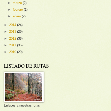
►
marzo
(2)
►
febrero
(1)
►
enero
(2)
►
2014
(24)
►
2013
(29)
►
2012
(36)
►
2011
(35)
►
2010
(29)
LISTADO DE RUTAS
Enlaces a nuestras rutas