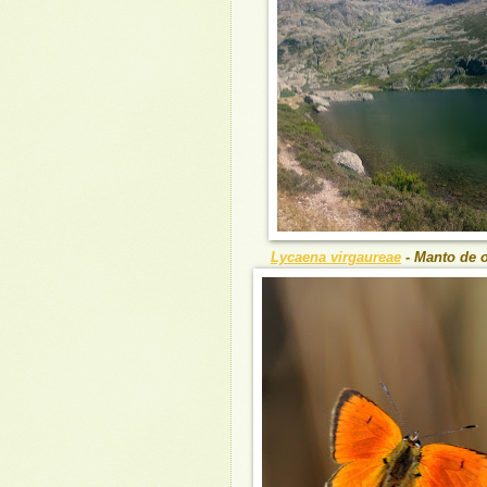
Lycaena virgaureae
- Manto de 