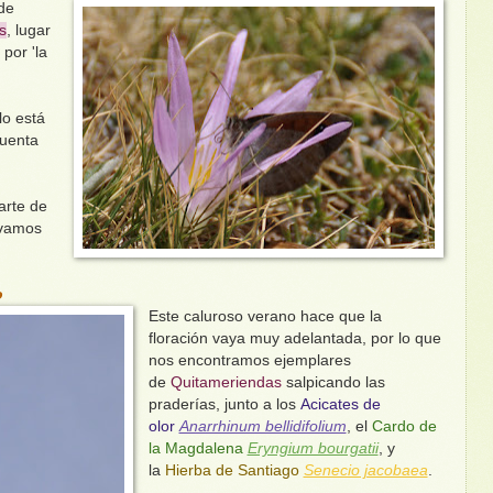
de
s
, lugar
por 'la
lo está
cuenta
arte de
 vamos
o
Este caluroso verano hace que la
floración vaya muy adelantada, por lo que
nos encontramos ejemplares
de
Quitameriendas
salpicando las
praderías, junto a los
Acicates de
olor
Anarrhinum bellidifolium
, el
Cardo de
la Magdalena
Eryngium bourgatii
, y
la
Hierba de Santiago
Senecio jacobaea
.