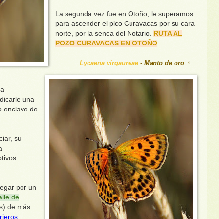
La segunda vez fue en Otoño, le superamos
para ascender el pico Curavacas por su cara
norte, por la senda del Notario.
RUTA AL
POZO CURAVACAS EN OTOÑO
.
Lycaena virgaureae
- Manto de oro ♀
la
dicarle una
o enclave de
ciar, su
a
otivos
legar por un
alle de
os) de más
rieros
.